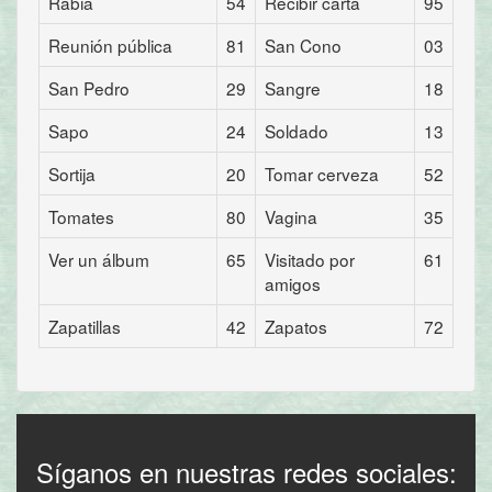
Rabia
54
Recibir carta
95
Reunión pública
81
San Cono
03
San Pedro
29
Sangre
18
Sapo
24
Soldado
13
Sortija
20
Tomar cerveza
52
Tomates
80
Vagina
35
Ver un álbum
65
Visitado por
61
amigos
Zapatillas
42
Zapatos
72
Síganos en nuestras redes sociales: