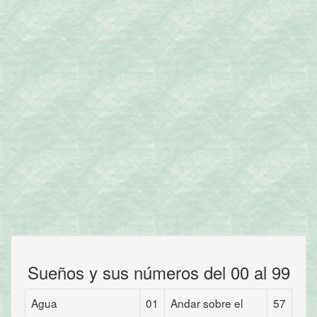
Sueños y sus números del 00 al 99
Agua
01
Andar sobre el
57