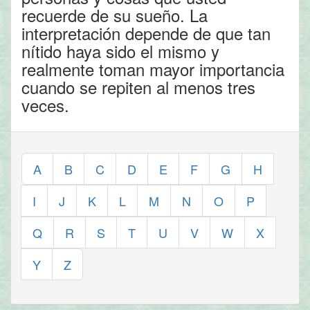
recuerde de su sueño. La
interpretación depende de que tan
nítido haya sido el mismo y
realmente toman mayor importancia
cuando se repiten al menos tres
veces.
A
B
C
D
E
F
G
H
I
J
K
L
M
N
O
P
Q
R
S
T
U
V
W
X
Y
Z