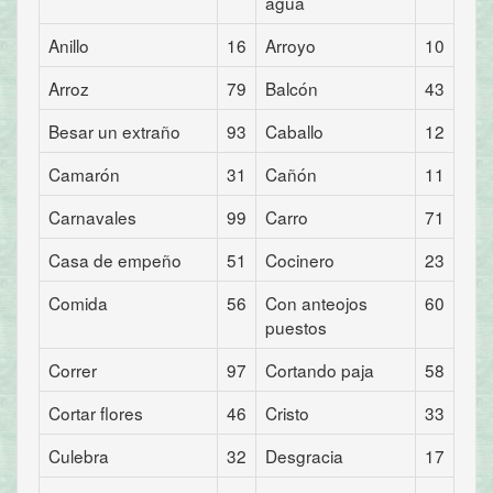
agua
Anillo
16
Arroyo
10
Arroz
79
Balcón
43
Besar un extraño
93
Caballo
12
Camarón
31
Cañón
11
Carnavales
99
Carro
71
Casa de empeño
51
Cocinero
23
Comida
56
Con anteojos
60
puestos
Correr
97
Cortando paja
58
Cortar flores
46
Cristo
33
Culebra
32
Desgracia
17