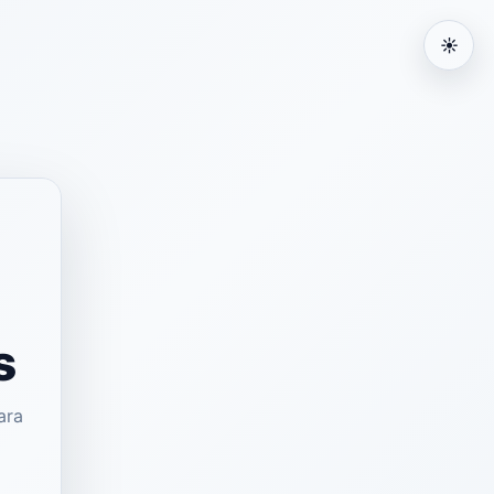
☀
s
ara