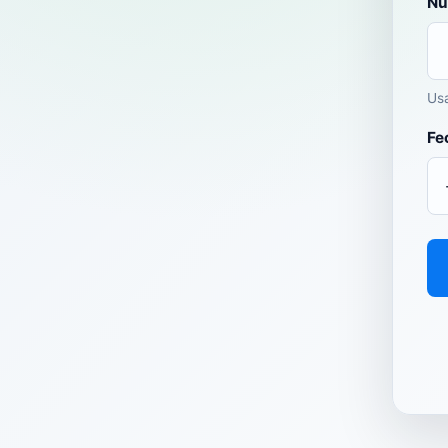
Nú
Usa
Fe