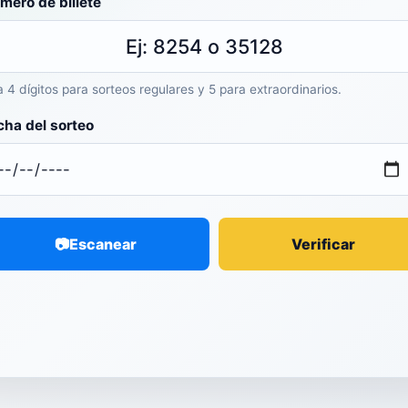
mero de billete
 4 dígitos para sorteos regulares y 5 para extraordinarios.
cha del sorteo
📷
Escanear
Verificar